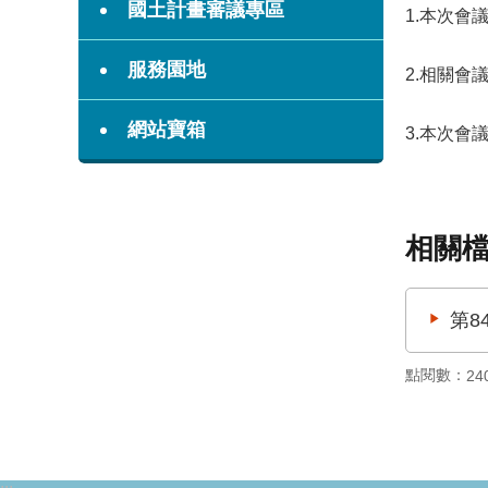
國土計畫審議專區
1.本次會
服務園地
2.相關會
網站寶箱
3.本次會
相關
第8
點閱數：
24