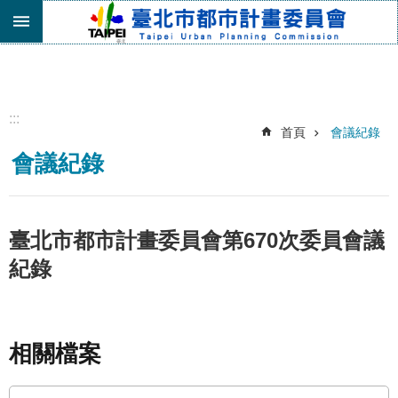
跳到主要內容區塊
進
階
搜
尋
:::
首頁
會議紀錄
機
會議紀錄
關
介
紹
都
臺北市都市計畫委員會第670次委員會議
市
紀錄
計
畫
委
員
會
相關檔案
專
區