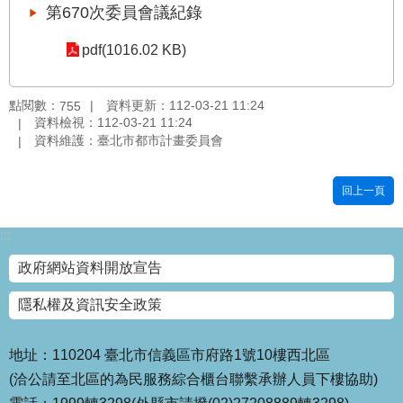
第670次委員會議紀錄
國
土
pdf(1016.02 KB)
計
畫
審
點閱數：
資料更新：112-03-21 11:24
755
議
資料檢視：112-03-21 11:24
專
資料維護：臺北市都市計畫委員會
區
回上一頁
服
務
園
:::
地
政府網站資料開放宣告
網
隱私權及資訊安全政策
站
寶
箱
地址：110204 臺北市信義區市府路1號10樓西北區
(洽公請至北區的為民服務綜合櫃台聯繫承辦人員下樓協助)
網