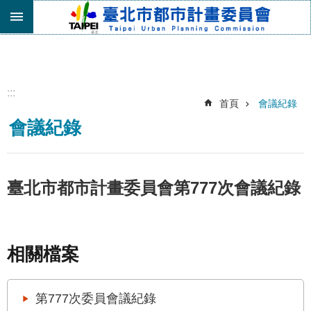
跳到主要內容區塊
進
階
搜
尋
:::
首頁
會議紀錄
機
會議紀錄
關
介
紹
都
臺北市都市計畫委員會第777次會議紀錄
市
計
畫
委
相關檔案
員
會
專
第777次委員會議紀錄
區