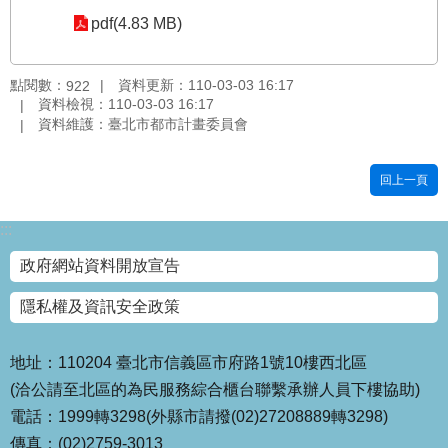
pdf(4.83 MB)
國
土
計
點閱數：
資料更新：110-03-03 16:17
922
畫
資料檢視：110-03-03 16:17
審
資料維護：臺北市都市計畫委員會
議
專
區
回上一頁
服
:::
務
園
政府網站資料開放宣告
地
隱私權及資訊安全政策
網
站
寶
地址：110204 臺北市信義區市府路1號10樓西北區
箱
(洽公請至北區的為民服務綜合櫃台聯繫承辦人員下樓協助)
電話：1999轉3298(外縣市請撥(02)27208889轉3298)
網
傳真：(02)2759-3013