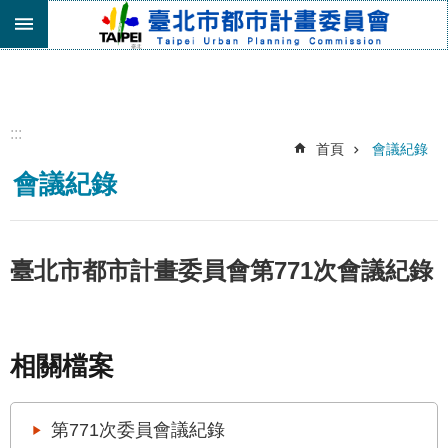
跳到主要內容區塊
進
階
搜
尋
:::
首頁
會議紀錄
機
會議紀錄
關
介
紹
都
臺北市都市計畫委員會第771次會議紀錄
市
計
畫
委
相關檔案
員
會
專
第771次委員會議紀錄
區