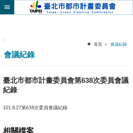
跳到主要內容區塊
進
階
搜
尋
:::
首頁
會議紀錄
機
會議紀錄
關
介
紹
都
臺北市都市計畫委員會第638次委員會議
市
紀錄
計
畫
委
101.9.27第638次委員會議紀錄
員
會
專
區
相關檔案