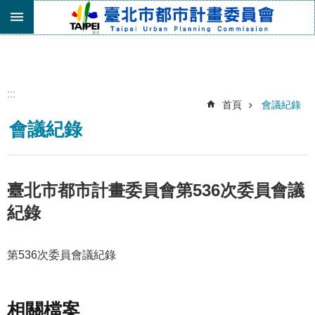
跳到主要內容區塊
進
階
搜
尋
:::
首頁
會議紀錄
機
會議紀錄
關
介
紹
都
臺北市都市計畫委員會第536次委員會議
市
紀錄
計
畫
委
第536次委員會議紀錄
員
會
專
區
相關檔案