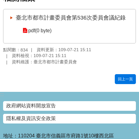
國
土
臺北市都市計畫委員會第536次委員會議紀錄
計
畫
pdf(0 byte)
審
議
專
點閱數：
資料更新：109-07-21 15:11
834
區
資料檢視：109-07-21 15:11
資料維護：臺北市都市計畫委員會
服
務
回上一頁
園
地
:::
網
政府網站資料開放宣告
站
寶
隱私權及資訊安全政策
箱
網
地址：110204 臺北市信義區市府路1號10樓西北區