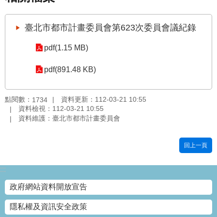
國
土
臺北市都市計畫委員會第623次委員會議紀錄
計
畫
pdf(1.15 MB)
審
議
pdf(891.48 KB)
專
區
點閱數：
資料更新：112-03-21 10:55
1734
服
資料檢視：112-03-21 10:55
務
資料維護：臺北市都市計畫委員會
園
地
回上一頁
網
站
:::
寶
箱
政府網站資料開放宣告
隱私權及資訊安全政策
網