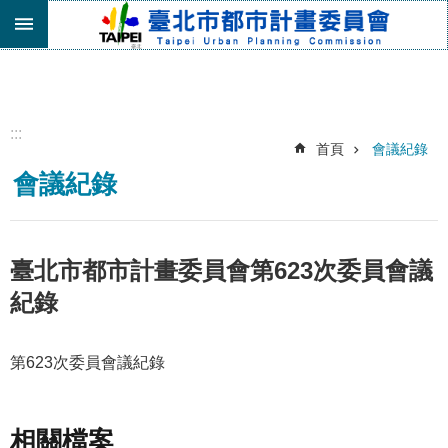
跳到主要內容區塊
進
階
搜
尋
:::
首頁
會議紀錄
機
會議紀錄
關
介
紹
都
臺北市都市計畫委員會第623次委員會議
市
紀錄
計
畫
委
第623次委員會議紀錄
員
會
專
區
相關檔案