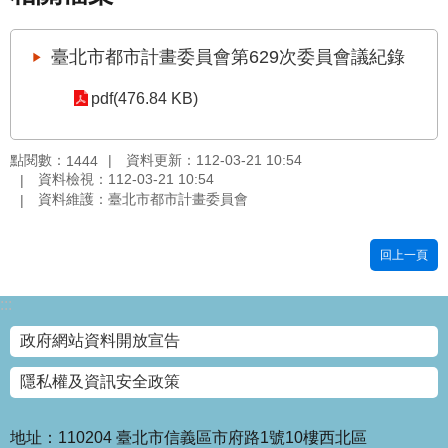
國
土
臺北市都市計畫委員會第629次委員會議紀錄
計
畫
pdf(476.84 KB)
審
議
專
點閱數：
資料更新：112-03-21 10:54
1444
區
資料檢視：112-03-21 10:54
資料維護：臺北市都市計畫委員會
服
務
回上一頁
園
地
:::
網
政府網站資料開放宣告
站
寶
隱私權及資訊安全政策
箱
網
地址：110204 臺北市信義區市府路1號10樓西北區