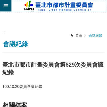
跳到主要內容區塊
進
階
搜
尋
:::
首頁
會議紀錄
機
會議紀錄
關
介
紹
都
臺北市都市計畫委員會第629次委員會議
市
紀錄
計
畫
委
100.10.20委員會議紀錄
員
會
專
區
相關檔案