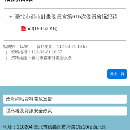
國
土
臺北市都市計畫委員會第615次委員會議紀錄
計
畫
pdf(199.53 KB)
審
議
專
點閱數：
資料更新：112-03-21 10:57
1439
區
資料檢視：112-03-21 10:57
資料維護：臺北市都市計畫委員會
服
務
回上一頁
園
地
:::
網
政府網站資料開放宣告
站
寶
隱私權及資訊安全政策
箱
網
地址：110204 臺北市信義區市府路1號10樓西北區