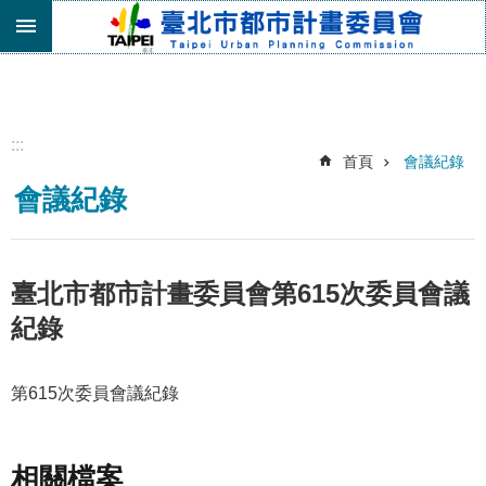
跳到主要內容區塊
進
階
搜
尋
:::
首頁
會議紀錄
機
會議紀錄
關
介
紹
都
臺北市都市計畫委員會第615次委員會議
市
紀錄
計
畫
委
第615次委員會議紀錄
員
會
專
區
相關檔案