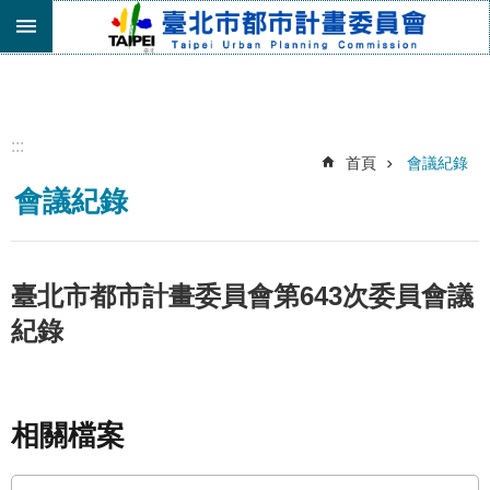
跳到主要內容區塊
進
階
搜
尋
:::
首頁
會議紀錄
機
會議紀錄
關
介
紹
都
臺北市都市計畫委員會第643次委員會議
市
紀錄
計
畫
委
員
會
相關檔案
專
區