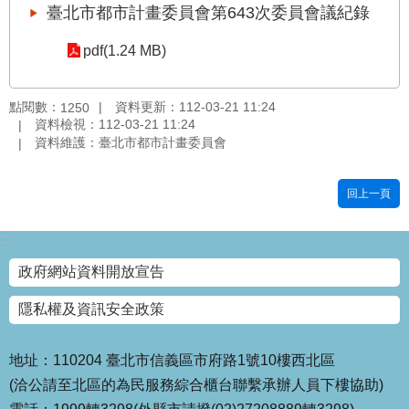
臺北市都市計畫委員會第643次委員會議紀錄
國
土
pdf(1.24 MB)
計
畫
審
點閱數：
資料更新：112-03-21 11:24
1250
議
資料檢視：112-03-21 11:24
專
資料維護：臺北市都市計畫委員會
區
回上一頁
服
務
園
:::
地
政府網站資料開放宣告
網
隱私權及資訊安全政策
站
寶
箱
地址：110204 臺北市信義區市府路1號10樓西北區
(洽公請至北區的為民服務綜合櫃台聯繫承辦人員下樓協助)
網