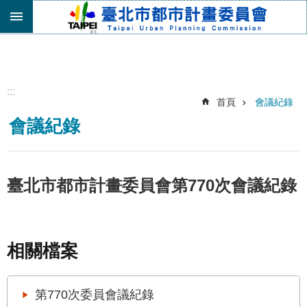
跳到主要內容區塊
進
階
搜
尋
:::
首頁
會議紀錄
機
會議紀錄
關
介
紹
都
臺北市都市計畫委員會第770次會議紀錄
市
計
畫
委
相關檔案
員
會
專
第770次委員會議紀錄
區