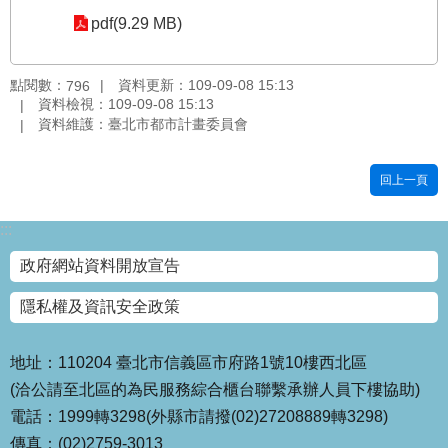
pdf(9.29 MB)
國
土
計
點閱數：
資料更新：109-09-08 15:13
796
畫
資料檢視：109-09-08 15:13
審
資料維護：臺北市都市計畫委員會
議
專
區
回上一頁
服
:::
務
園
政府網站資料開放宣告
地
隱私權及資訊安全政策
網
站
寶
地址：110204 臺北市信義區市府路1號10樓西北區
箱
(洽公請至北區的為民服務綜合櫃台聯繫承辦人員下樓協助)
電話：1999轉3298(外縣市請撥(02)27208889轉3298)
網
傳真：(02)2759-3013