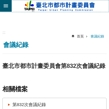
跳到主要內容區塊
進
階
搜
尋
:::
首頁
會議紀錄
機
會議紀錄
關
介
紹
都
臺北市都市計畫委員會第832次會議紀錄
市
計
畫
委
相關檔案
員
會
專
第832次會議紀錄
區