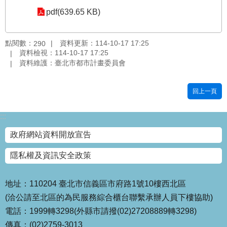
pdf(639.65 KB)
國
土
計
點閱數：
資料更新：114-10-17 17:25
290
畫
資料檢視：114-10-17 17:25
審
資料維護：臺北市都市計畫委員會
議
專
區
回上一頁
服
:::
務
園
政府網站資料開放宣告
地
隱私權及資訊安全政策
網
站
寶
地址：110204 臺北市信義區市府路1號10樓西北區
箱
(洽公請至北區的為民服務綜合櫃台聯繫承辦人員下樓協助)
電話：1999轉3298(外縣市請撥(02)27208889轉3298)
網
傳真：(02)2759-3013