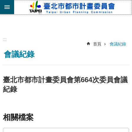
跳到主要內容區塊
進
階
搜
尋
:::
首頁
會議紀錄
機
會議紀錄
關
介
紹
都
臺北市都市計畫委員會第664次委員會議
市
紀錄
計
畫
委
員
會
相關檔案
專
區