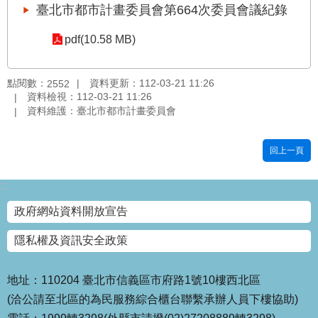
臺北市都市計畫委員會第664次委員會議紀錄
國
土
pdf(10.58 MB)
計
畫
審
點閱數：
資料更新：112-03-21 11:26
2552
議
資料檢視：112-03-21 11:26
專
資料維護：臺北市都市計畫委員會
區
回上一頁
服
務
園
:::
地
政府網站資料開放宣告
網
隱私權及資訊安全政策
站
寶
箱
地址：110204 臺北市信義區市府路1號10樓西北區
(洽公請至北區的為民服務綜合櫃台聯繫承辦人員下樓協助)
網