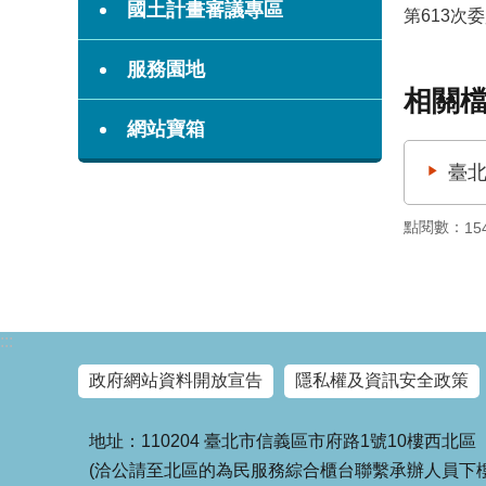
國土計畫審議專區
第613次
服務園地
相關
網站寶箱
臺北
點閱數：
15
:::
政府網站資料開放宣告
隱私權及資訊安全政策
地址：110204 臺北市信義區市府路1號10樓西北區
(洽公請至北區的為民服務綜合櫃台聯繫承辦人員下樓