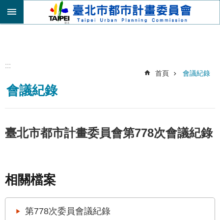
跳到主要內容區塊
進
階
搜
尋
:::
首頁
會議紀錄
機
會議紀錄
關
介
紹
都
臺北市都市計畫委員會第778次會議紀錄
市
計
畫
委
相關檔案
員
會
專
第778次委員會議紀錄
區