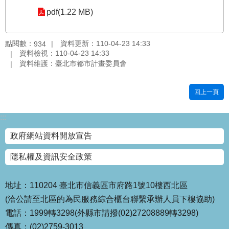
pdf(1.22 MB)
國
土
計
點閱數：
資料更新：110-04-23 14:33
934
畫
資料檢視：110-04-23 14:33
審
資料維護：臺北市都市計畫委員會
議
專
區
回上一頁
服
:::
務
園
政府網站資料開放宣告
地
隱私權及資訊安全政策
網
站
寶
地址：110204 臺北市信義區市府路1號10樓西北區
箱
(洽公請至北區的為民服務綜合櫃台聯繫承辦人員下樓協助)
電話：1999轉3298(外縣市請撥(02)27208889轉3298)
網
傳真：(02)2759-3013