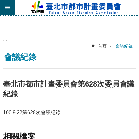
跳到主要內容區塊
進
階
搜
尋
:::
首頁
會議紀錄
機
會議紀錄
關
介
紹
都
臺北市都市計畫委員會第628次委員會議
市
紀錄
計
畫
委
100.9.22第628次會議紀錄
員
會
專
區
相關檔案