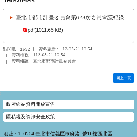
國
土
臺北市都市計畫委員會第628次委員會議紀錄
計
畫
pdf(1011.65 KB)
審
議
專
點閱數：
資料更新：112-03-21 10:54
1532
區
資料檢視：112-03-21 10:54
資料維護：臺北市都市計畫委員會
服
務
回上一頁
園
地
:::
網
政府網站資料開放宣告
站
寶
隱私權及資訊安全政策
箱
網
地址：110204 臺北市信義區市府路1號10樓西北區