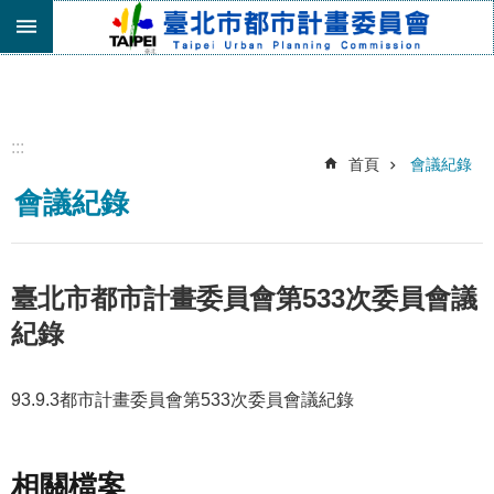
跳到主要內容區塊
進
階
搜
尋
:::
首頁
會議紀錄
機
會議紀錄
關
介
紹
都
臺北市都市計畫委員會第533次委員會議
市
紀錄
計
畫
委
93.9.3都市計畫委員會第533次委員會議紀錄
員
會
專
區
相關檔案