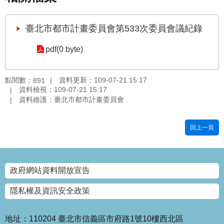
國
土
臺北市都市計畫委員會第533次委員會議紀錄
計
畫
pdf(0 byte)
審
議
專
點閱數：
資料更新：109-07-21 15:17
891
區
資料檢視：109-07-21 15:17
資料維護：臺北市都市計畫委員會
服
務
回上一頁
園
地
:::
網
政府網站資料開放宣告
站
寶
隱私權及資訊安全政策
箱
網
地址：110204 臺北市信義區市府路1號10樓西北區