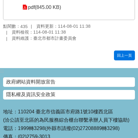
pdf(845.00 KB)
國
土
計
點閱數：
資料更新：114-08-01 11:38
435
畫
資料檢視：114-08-01 11:38
審
資料維護：臺北市都市計畫委員會
議
專
區
回上一頁
服
:::
務
園
政府網站資料開放宣告
地
隱私權及資訊安全政策
網
站
寶
地址：110204 臺北市信義區市府路1號10樓西北區
箱
(洽公請至北區的為民服務綜合櫃台聯繫承辦人員下樓協助)
電話：1999轉3298(外縣市請撥(02)27208889轉3298)
網
傳真：(02)2759-3013