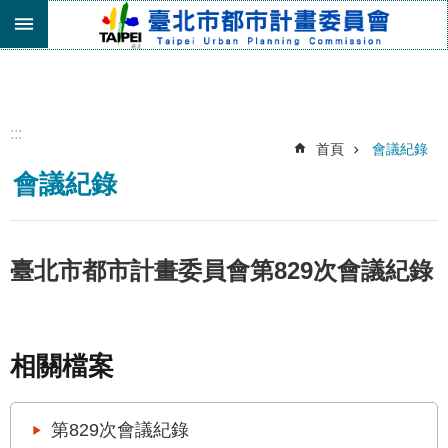
跳到主要內容區塊
進
階
搜
尋
:::
首頁
會議紀錄
機
會議紀錄
關
介
紹
都
臺北市都市計畫委員會第829次會議紀錄
市
計
畫
委
相關檔案
員
會
專
第829次會議紀錄
區