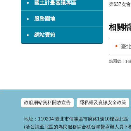
國土計畫審議專區
第637次
服務園地
相關
網站寶箱
臺北
點閱數：
16
:::
政府網站資料開放宣告
隱私權及資訊安全政策
地址：110204 臺北市信義區市府路1號10樓西北區
(洽公請至北區的為民服務綜合櫃台聯繫承辦人員下樓