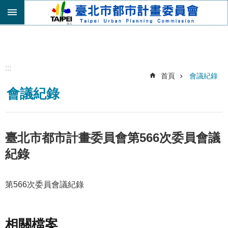
跳到主要內容區塊
進
階
搜
尋
:::
首頁
會議紀錄
機
會議紀錄
關
介
紹
都
臺北市都市計畫委員會第566次委員會議
市
紀錄
計
畫
委
第566次委員會議紀錄
員
會
專
區
相關檔案