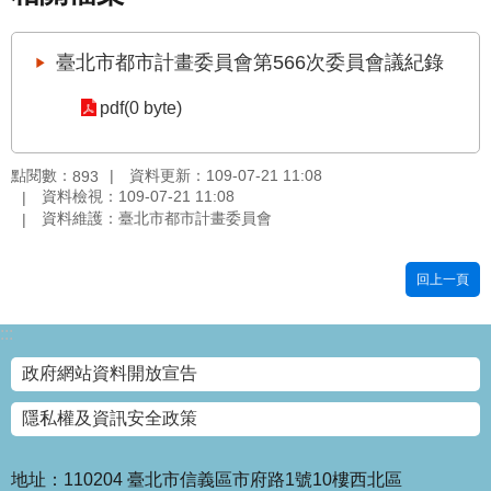
國
土
臺北市都市計畫委員會第566次委員會議紀錄
計
畫
pdf(0 byte)
審
議
專
點閱數：
資料更新：109-07-21 11:08
893
區
資料檢視：109-07-21 11:08
資料維護：臺北市都市計畫委員會
服
務
回上一頁
園
地
:::
網
政府網站資料開放宣告
站
寶
隱私權及資訊安全政策
箱
網
地址：110204 臺北市信義區市府路1號10樓西北區