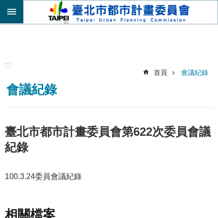
跳到主要內容區塊
進
階
搜
尋
:::
首頁
會議紀錄
機
會議紀錄
關
介
紹
都
臺北市都市計畫委員會第622次委員會議
市
紀錄
計
畫
委
100.3.24委員會議紀錄
員
會
專
區
相關檔案