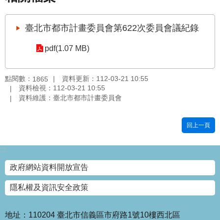
國
土
臺北市都市計畫委員會第622次委員會議紀錄
計
畫
pdf(1.07 MB)
審
議
專
點閱數：
資料更新：112-03-21 10:55
1865
區
資料檢視：112-03-21 10:55
資料維護：臺北市都市計畫委員會
服
務
回上一頁
園
地
:::
網
政府網站資料開放宣告
站
寶
隱私權及資訊安全政策
箱
網
地址：110204 臺北市信義區市府路1號10樓西北區