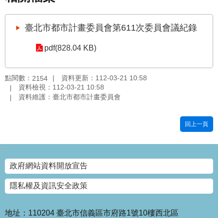
國
土
臺北市都市計畫委員會第611次委員會議紀錄
計
畫
pdf(828.04 KB)
審
議
專
點閱數：
資料更新：112-03-21 10:58
2154
區
資料檢視：112-03-21 10:58
資料維護：臺北市都市計畫委員會
服
務
回上一頁
園
地
:::
網
政府網站資料開放宣告
站
寶
隱私權及資訊安全政策
箱
網
地址：110204 臺北市信義區市府路1號10樓西北區