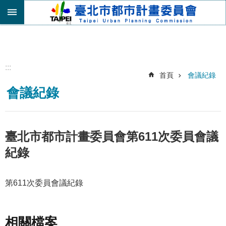
跳到主要內容區塊
進
階
搜
尋
:::
首頁
會議紀錄
機
會議紀錄
關
介
紹
都
臺北市都市計畫委員會第611次委員會議
市
紀錄
計
畫
委
第611次委員會議紀錄
員
會
專
區
相關檔案