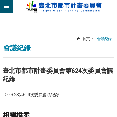
跳到主要內容區塊
進
階
搜
尋
:::
首頁
會議紀錄
機
會議紀錄
關
介
紹
都
臺北市都市計畫委員會第624次委員會議
市
紀錄
計
畫
委
100.6.23第624次委員會議紀錄
員
會
專
區
相關檔案