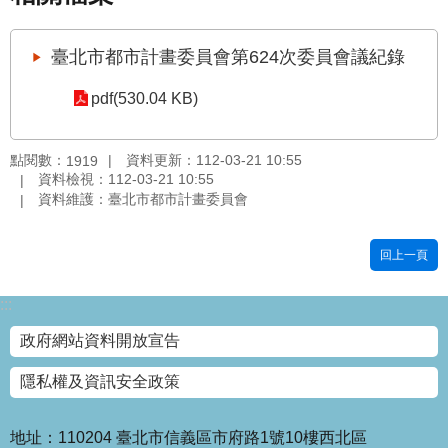
國
土
臺北市都市計畫委員會第624次委員會議紀錄
計
畫
pdf(530.04 KB)
審
議
專
點閱數：
資料更新：112-03-21 10:55
1919
區
資料檢視：112-03-21 10:55
資料維護：臺北市都市計畫委員會
服
務
回上一頁
園
地
:::
網
政府網站資料開放宣告
站
寶
隱私權及資訊安全政策
箱
網
地址：110204 臺北市信義區市府路1號10樓西北區