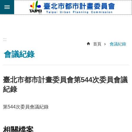
跳到主要內容區塊
進
階
搜
尋
:::
首頁
會議紀錄
機
會議紀錄
關
介
紹
都
臺北市都市計畫委員會第544次委員會議
市
紀錄
計
畫
委
第544次委員會議紀錄
員
會
專
區
相關檔案