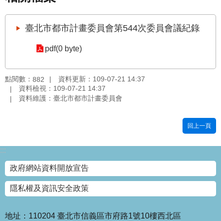
國
土
臺北市都市計畫委員會第544次委員會議紀錄
計
畫
pdf(0 byte)
審
議
專
點閱數：
資料更新：109-07-21 14:37
882
區
資料檢視：109-07-21 14:37
資料維護：臺北市都市計畫委員會
服
務
回上一頁
園
地
:::
網
政府網站資料開放宣告
站
寶
隱私權及資訊安全政策
箱
網
地址：110204 臺北市信義區市府路1號10樓西北區