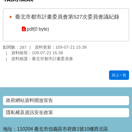
國
土
臺北市都市計畫委員會第527次委員會議紀錄
計
畫
pdf(0 byte)
審
議
專
點閱數：
資料更新：109-07-21 15:38
287
區
資料檢視：109-07-21 15:38
資料維護：臺北市都市計畫委員會
服
務
回上一頁
園
地
:::
網
政府網站資料開放宣告
站
寶
隱私權及資訊安全政策
箱
網
地址：110204 臺北市信義區市府路1號10樓西北區