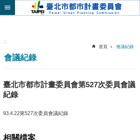
跳到主要內容區塊
進
階
搜
尋
:::
首頁
會議紀錄
機
會議紀錄
關
介
紹
都
臺北市都市計畫委員會第527次委員會議
市
紀錄
計
畫
委
93.4.22第527次委員會議紀錄
員
會
專
區
相關檔案