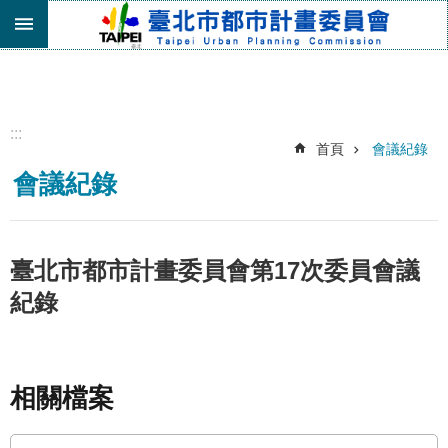
跳到主要內容區塊
進
階
搜
尋
:::
首頁
會議紀錄
機
會議紀錄
關
介
紹
都
臺北市都市計畫委員會第17次委員會議
市
紀錄
計
畫
委
員
會
相關檔案
專
區