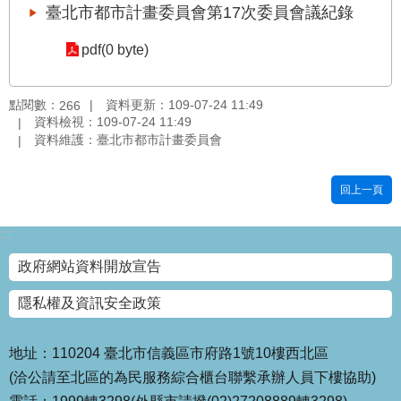
臺北市都市計畫委員會第17次委員會議紀錄
國
土
pdf(0 byte)
計
畫
審
點閱數：
資料更新：109-07-24 11:49
266
議
資料檢視：109-07-24 11:49
專
資料維護：臺北市都市計畫委員會
區
回上一頁
服
務
園
:::
地
政府網站資料開放宣告
網
隱私權及資訊安全政策
站
寶
箱
地址：110204 臺北市信義區市府路1號10樓西北區
(洽公請至北區的為民服務綜合櫃台聯繫承辦人員下樓協助)
網