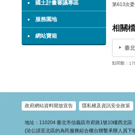
國土計畫審議專區
第613次
服務園地
相關
網站寶箱
臺北
點閱數：
17
:::
政府網站資料開放宣告
隱私權及資訊安全政策
地址：110204 臺北市信義區市府路1號10樓西北區
(洽公請至北區的為民服務綜合櫃台聯繫承辦人員下樓