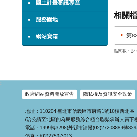
國土計畫審議專區
相關
服務園地
第8
網站寶箱
點閱數：
24
:::
政府網站資料開放宣告
隱私權及資訊安全政策
地址：110204 臺北市信義區市府路1號10樓西北區
(洽公請至北區的為民服務綜合櫃台聯繫承辦人員下樓
電話：1999轉3298(外縣市請撥(02)27208889轉329
傳真：(02)2759-3013