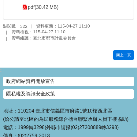
pdf(30.42 MB)
國
土
計
點閱數：
資料更新：115-04-27 11:10
322
畫
資料檢視：115-04-27 11:10
審
資料維護：臺北市都市計畫委員會
議
專
區
回上一頁
服
:::
務
園
政府網站資料開放宣告
地
隱私權及資訊安全政策
網
站
寶
地址：110204 臺北市信義區市府路1號10樓西北區
箱
(洽公請至北區的為民服務綜合櫃台聯繫承辦人員下樓協助)
電話：1999轉3298(外縣市請撥(02)27208889轉3298)
網
傳真：(02)2759-3013