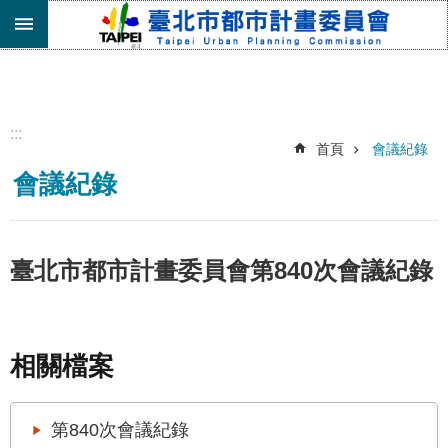
跳到主要內容區塊
進
階
搜
尋
:::
首頁
會議紀錄
機
會議紀錄
關
介
紹
都
臺北市都市計畫委員會第840次會議紀錄
市
計
畫
委
相關檔案
員
會
專
第840次會議紀錄
區