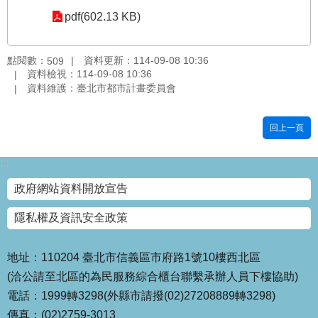
pdf(602.13 KB)
國
土
計
點閱數：
資料更新：114-09-08 10:36
509
畫
資料檢視：114-09-08 10:36
審
資料維護：臺北市都市計畫委員會
議
專
區
回上一頁
服
:::
務
園
政府網站資料開放宣告
地
隱私權及資訊安全政策
網
站
寶
地址：110204 臺北市信義區市府路1號10樓西北區
箱
(洽公請至北區的為民服務綜合櫃台聯繫承辦人員下樓協助)
電話：1999轉3298(外縣市請撥(02)27208889轉3298)
網
傳真：(02)2759-3013