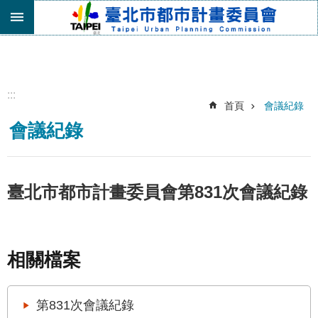
跳到主要內容區塊
進
階
搜
尋
:::
首頁
會議紀錄
機
會議紀錄
關
介
紹
都
臺北市都市計畫委員會第831次會議紀錄
市
計
畫
委
相關檔案
員
會
專
第831次會議紀錄
區