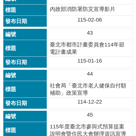
國
內政部消防署防災宣導影片
土
115-02-06
計
畫
43
審
議
臺北市都市計畫委員會114年節
專
電計畫成果
區
115-01-16
服
務
44
園
地
社會局「臺北市老人健保自付額
補助」政策宣導
網
114-12-22
站
寶
45
箱
115年度臺北市參與式預算提案
網
說明會暨住民大會辦理資訊宣導