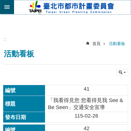
跳到主要內容區塊
進
階
搜
尋
:::
首頁
活動看板
機
活動看板
關
介
紹
都
市
41
計
畫
「我看得見您 您看得見我 See &
委
Be Seen」交通安全宣導
員
會
115-02-26
專
區
42