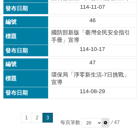
站
114-11-07
導
覽
46
回
國防部新版「臺灣全民安全指引
首
手冊」宣導
頁
114-10-17
English
47
環保局「淨零新生活-7日挑戰」
陳
宣導
情
系
114-08-29
統
常
見
1
2
3
每頁筆數
/
47
問
答