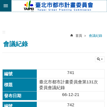
跳到主要內容區塊
進
階
搜
尋
:::
首頁
會議紀錄
機
會議紀錄
關
介
紹
都
市
741
計
畫
臺北市都市計畫委員會第131次
委
委員會議紀錄
員
會
66-12-21
專
區
742