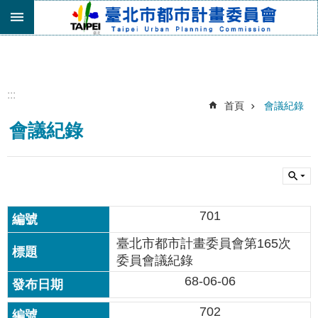
跳到主要內容區塊
進
階
搜
尋
:::
首頁
會議紀錄
機
會議紀錄
關
介
紹
都
市
701
計
畫
臺北市都市計畫委員會第165次
委
委員會議紀錄
員
會
68-06-06
專
區
702