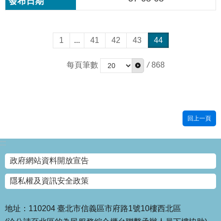
雙
語
詞
1
...
41
42
43
44
彙
每頁筆數
/
868
台
北
通
臺
回上一頁
北
市
:::
政
府
政府網站資料開放宣告
隱私權及資訊安全政策
政
府
網
地址：110204 臺北市信義區市府路1號10樓西北區
站