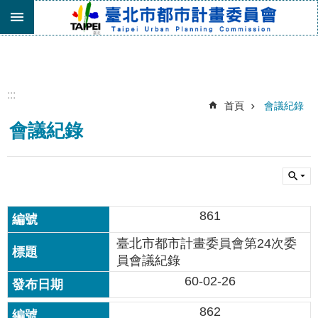
跳到主要內容區塊
進
階
搜
尋
:::
首頁
會議紀錄
機
會議紀錄
關
介
紹
都
市
861
計
畫
臺北市都市計畫委員會第24次委
委
員會議紀錄
員
會
60-02-26
專
區
862