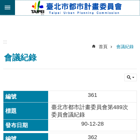
跳到主要內容區塊
進
階
搜
尋
:::
首頁
會議紀錄
機
會議紀錄
關
介
紹
都
市
361
計
畫
臺北市都市計畫委員會第489次
委
委員會議紀錄
員
會
90-12-28
專
區
362