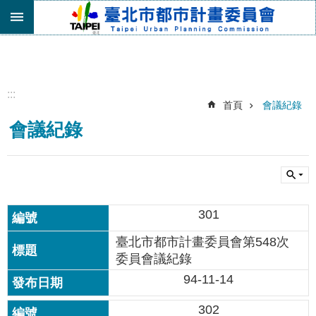
跳到主要內容區塊
進
階
搜
尋
:::
首頁
會議紀錄
機
會議紀錄
關
介
紹
都
市
301
計
畫
臺北市都市計畫委員會第548次
委
委員會議紀錄
員
會
94-11-14
專
區
302